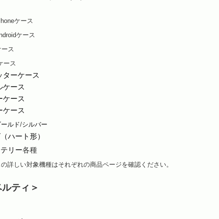
honeケース
droidケース
ケース
dケース
リッターケース
ェルケース
ラーケース
バーケース
ゴールド
/
シルバー
グ（ハート形）
ッテリー
各種
スの詳しい対象機種はそれぞれの商品ページを確認ください
。
ベルティ＞