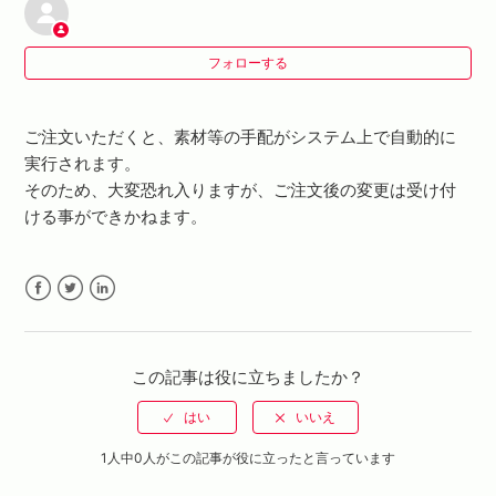
著作権（肖像権）について
フォローする
間違えたので注文をキャンセルしたいです。
支払方法を変更したいです。
ご注文いただくと、素材等の手配がシステム上で自動的に
実行されます。
発送先の住所を変更したいです。
そのため、大変恐れ入りますが、ご注文後の変更は受け付
ける事ができかねます。
注文の数量を変更したいです。
Facebook
Twitter
LinkedIn
この記事は役に立ちましたか？
1人中0人がこの記事が役に立ったと言っています