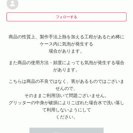
作ってもらった商品は個人のお店で販売することは可能
ですか?
フォローする
ストラップホールのあるスマホケース
商品の性質上、製作手法上熱を加える工程があるため稀に
ケース内に気泡が発生する
グリッター（トキメキハート）ケースの特徴を生かした
場合があります。
デザインを作成したい。
また商品の使用方法・頻度によっても気泡が発生する場合
グリッターケースに気泡ができた
があります。
こちらは商品の不良ではなく、害があるものではございま
ミラーケース磁気干渉防止シートについて
せんので、
そのままご利用頂いて問題ございません。
【Tシャツ・その他】製品寸法について
グリッターの中身が破損によりこぼれた場合水で洗い落し
て利用しないようにして
ください。