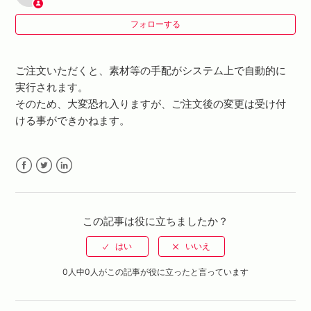
フォローする
注文番号がわからない、メールが届かない
商品の購入後、クリエイターに個人情報は開示されます
ご注文いただくと、素材等の手配がシステム上で自動的に
か？
実行されます。
そのため、大変恐れ入りますが、ご注文後の変更は受け付
ける事ができかねます。
Facebook
Twitter
LinkedIn
この記事は役に立ちましたか？
0人中0人がこの記事が役に立ったと言っています