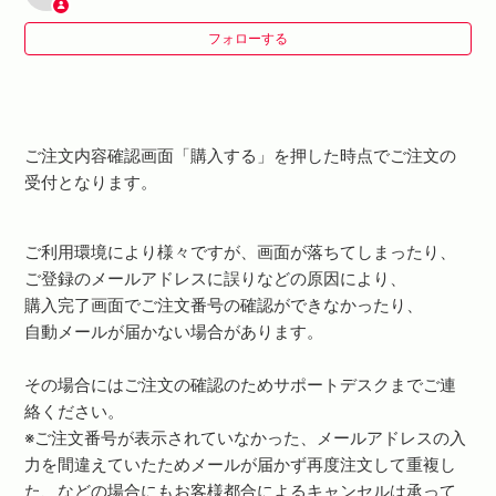
フォローする
注文番号がわからない、メールが届かない
商品の購入後、クリエイターに個人情報は開示されます
か？
ご注文内容確認画面「購入する」を押した時点でご注文の
受付となります。
ご利用環境により様々ですが、画面が落ちてしまったり、
ご登録のメールアドレスに誤りなどの原因により、
購入完了画面でご注文番号の確認ができなかったり、
自動メールが届かない場合があります。
その場合にはご注文の確認のためサポートデスクまでご連
絡ください。
※ご注文番号が表示されていなかった、メールアドレスの入
力を間違えていたためメールが届かず再度注文して重複し
た、などの場合にもお客様都合によるキャンセルは承って